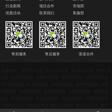
行业新闻
项目合作
市场部
优惠活动
联系我们
客服部
售前服务
售后服务
渠道合作
友情链接：
嘉善抖音运营
嘉兴抖音运营
佛山抖音运营
东莞抖音
运营
昆山抖音排名
淄博抖音排名
菏泽抖音排名
拉萨抖音排名
南宁抖音排名
银川抖音排名
海口抖音排名
福州抖音排名
南昌
抖音排名
杭州抖音排名
昆明抖音排名
贵阳抖音排名
成都抖音
排名
南京抖音排名
长沙抖音排名
武汉抖音排名
合肥抖音排名
太原抖音排名
济南抖音排名
郑州抖音排名
西安抖音排名
西宁