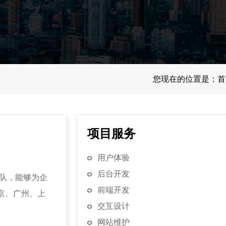
您现在的位置是：
首
项目服务
用户体验
后台开发
队，能够为企
前端开发
京、广州、上
交互设计
网站维护